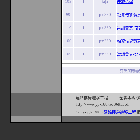
103
1
jaja
佳誠清潔
99
1
pm330
融資借貸黃頁
110
1
pm330
當舖黃頁-南
100
1
pm330
融資借貸黃頁
109
1
pm330
當舖黃頁-北
有您的參觀與
建銘樓房遷移工程
全省專線:(05
http://www.yp-168.tw/3693361
Copyright 2006
建銘樓房遷移工程
版