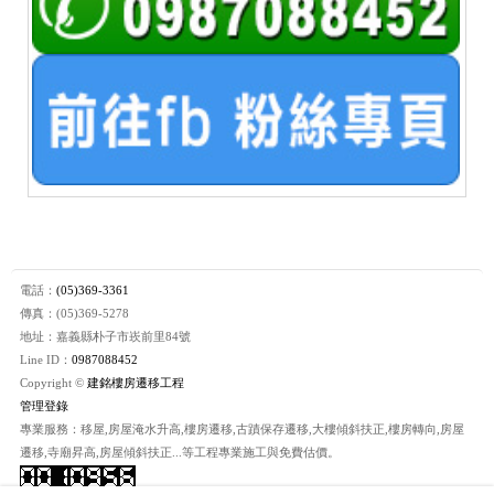
電話：
(05)369-3361
傳真：(05)369-5278
地址：嘉義縣朴子市崁前里84號
Line ID：
0987088452
Copyright ©
建銘樓房遷移工程
管理登錄
專業服務：移屋,房屋淹水升高,樓房遷移,古蹟保存遷移,大樓傾斜扶正,樓房轉向,房屋
遷移,寺廟昇高,房屋傾斜扶正...等工程專業施工與免費估價。