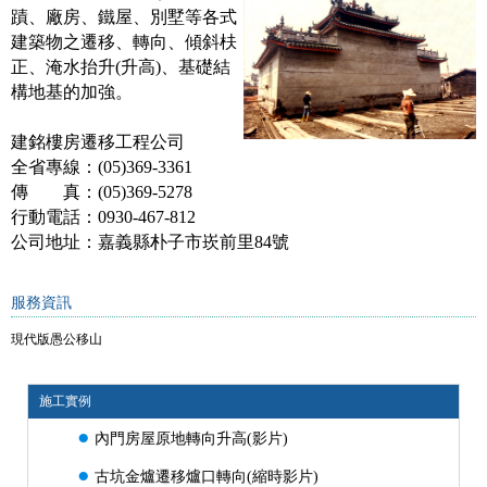
蹟、廠房、鐵屋、別墅等各式
建築物之遷移、轉向、傾斜枎
正、淹水抬升(升高)、基礎結
構地基的加強。
建銘樓房遷移工程公司
全省專線：(05)369-3361
傳 真：(05)369-5278
行動電話：
0930-467-812
公司地址：嘉義縣朴子市崁前里84號
服務資訊
現代版愚公移山
施工實例
●
內門房屋原地轉向升高(影片)
●
古坑金爐遷移爐口轉向(縮時影片)