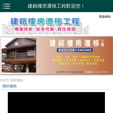
建銘樓房遷移工程歡迎您！
舊版網站
回首頁
>
關於建銘
關於建銘