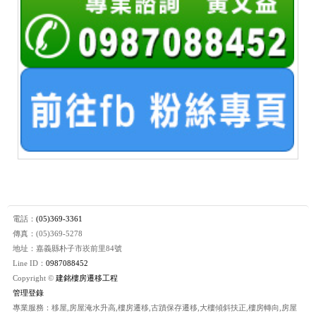
電話：
(05)369-3361
傳真：(05)369-5278
地址：嘉義縣朴子市崁前里84號
Line ID：
0987088452
Copyright ©
建銘樓房遷移工程
管理登錄
專業服務：移屋,房屋淹水升高,樓房遷移,古蹟保存遷移,大樓傾斜扶正,樓房轉向,房屋