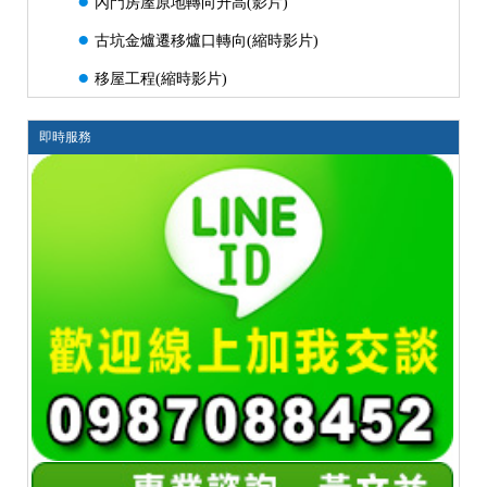
●
內門房屋原地轉向升高(影片)
●
古坑金爐遷移爐口轉向(縮時影片)
●
移屋工程(縮時影片)
即時服務