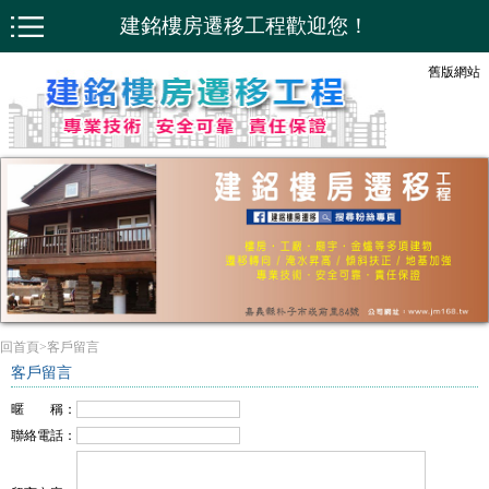
建銘樓房遷移工程歡迎您！
舊版網站
回首頁
>
客戶留言
客戶留言
暱 稱：
聯絡電話：