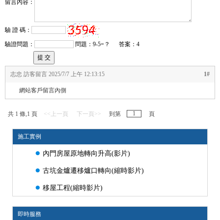
留言內容：
驗 證 碼：
驗證問題：
問題：9-5=？
答案：4
志忠 訪客留言 2025/7/7 上午 12:13:15
1#
網站客戶留言內側
共 1 條,1 頁
<<上一頁
下一頁>>
到第
頁
施工實例
●
內門房屋原地轉向升高(影片)
●
古坑金爐遷移爐口轉向(縮時影片)
●
移屋工程(縮時影片)
即時服務