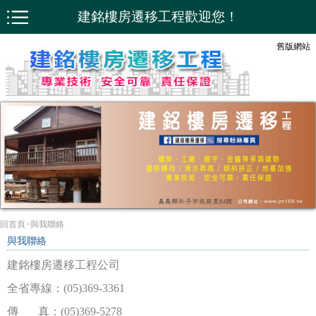
建銘樓房遷移工程歡迎您！
舊版網站
回首頁
>
與我聯絡
與我聯絡
建銘樓房遷移工程公司
全省專線：(05)369-3361
傳 真：(05)369-5278